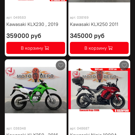
арт.
049583
арт.
038169
Kawasaki KLX230 , 2019
Kawasaki KLX250 2011
359000 руб
345000 руб
В корзину
В корзину
арт.
038348
арт.
048687
Kawasaki KLX250 , 2016
Kawasaki Ninja 1000A ,