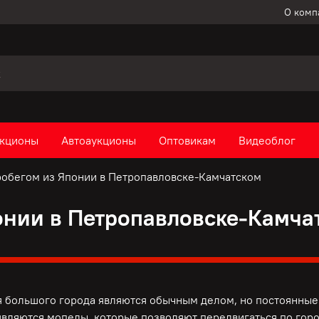
О комп
кционы
Автоаукционы
Оптовикам
Видеоблог
обегом из Японии в Петропавловске-Камчатском
онии в Петропавловске-Камча
 большого города являются обычным делом, но постоянные 
вляются мопеды, которые позволяют передвигаться по горо