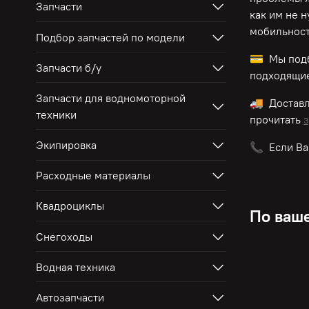
Запчасти
как им не 
мобильност
Подбор запчастей по модели
💳 Мы подб
Запчасти б/у
подходящие
Запчасти для водномоторной
🚚 Достав
техники
прочитать
з
Экипировка
📞 Если Ва
Расходные материалы
Квадроциклы
По ваше
Снегоходы
Водная техника
Автозапчасти