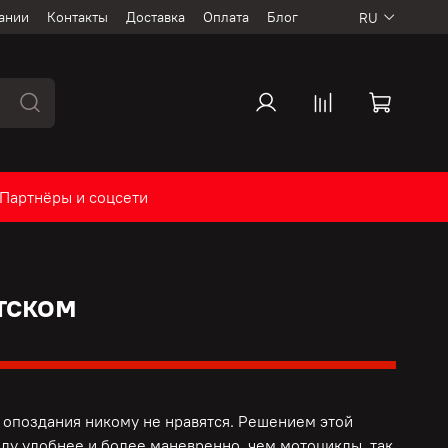
ании
Контакты
Доставка
Оплата
Блог
RU
Партнёры и соцсети
тском
опоздания никому не нравятся. Решением этой
ду удобнее и более маневренно, чем мотоциклы, так