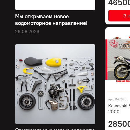
4650
В 
Мы открываем новое
водомоторное направление!
26.08.2023
арт.
047675
Kawasaki 
2000
2850