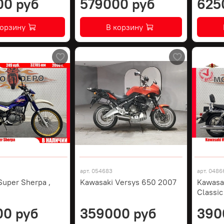
00 руб
579000 руб
625
корзину
В корзину
арт.
054683
арт.
0486
Super Sherpa ,
Kawasaki Versys 650 2007
Kawasa
Classic
00 руб
359000 руб
390