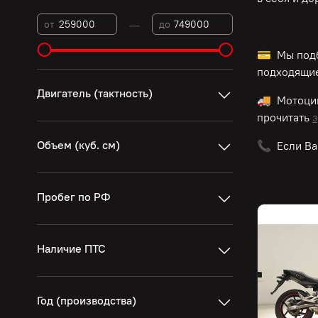
—
от
до
💳 Мы подб
подходящие
Двигатель (тактность)
🚚 Мотоц
прочитать
з
Объем (куб. см)
📞 Если Ва
Пробег по РФ
Наличие ПТС
Год (производства)