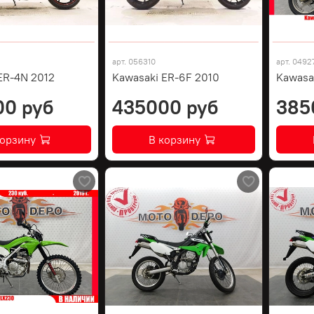
арт.
056310
арт.
0492
ER-4N 2012
Kawasaki ER-6F 2010
Kawasa
00 руб
435000 руб
385
корзину
В корзину