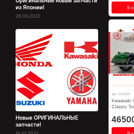
Оригинальные новые запчасти
из Японии!
В 
28.09.2022
арт.
040281
Kawasaki 
Classic To
4650
Новые ОРИГИНАЛЬНЫЕ
запчасти!
В 
16.01.2022