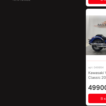
арт.
049954
Kawasaki 
Classic 2
4990
В 