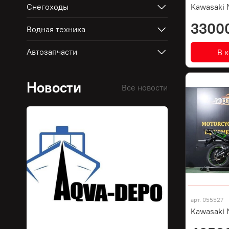
Снегоходы
Kawasaki 
3300
Водная техника
Автозапчасти
В 
Новости
Все новости
арт.
055527
Kawasaki 