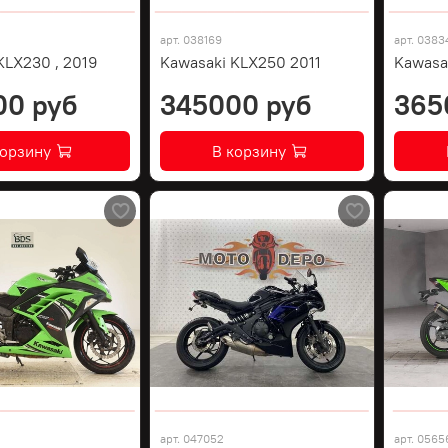
арт.
038169
арт.
0383
KLX230 , 2019
Kawasaki KLX250 2011
Kawasa
00 руб
345000 руб
365
корзину
В корзину
арт.
047052
арт.
0565