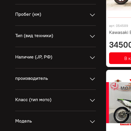
Пробег (км)
арт.
054589
Kawasaki 
Тип (вид техники)
3450
Наличие (JP, РФ)
В 
производитель
Класс (тип мото)
Модель