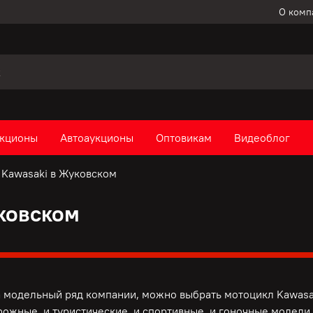
О комп
кционы
Автоаукционы
Оптовикам
Видеоблог
Kawasaki в Жуковском
ковском
а модельный ряд компании, можно выбрать мотоцикл Kawasa
орожные, и туристические, и спортивные, и гоночные модели