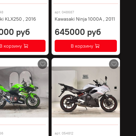
48
арт.
048687
ki KLX250 , 2016
Kawasaki Ninja 1000A , 2011
000 руб
645000 руб
В корзину
В корзину
66
арт.
054812