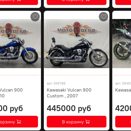
арт.
045788
арт.
0549
Vulcan 900
Kawasaki Vulcan 900
Kawasa
010
Custom , 2007
00 руб
445000 руб
420
корзину
В корзину