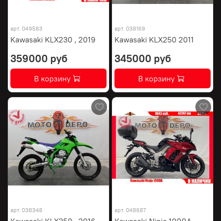
арт.
049583
арт.
038169
Kawasaki KLX230 , 2019
Kawasaki KLX250 2011
359000 руб
345000 руб
В корзину
В корзину
арт.
038348
арт.
048687
Kawasaki KLX250 , 2016
Kawasaki Ninja 1000A ,