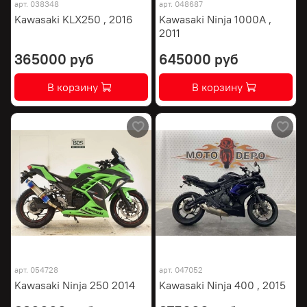
арт.
038348
арт.
048687
Kawasaki KLX250 , 2016
Kawasaki Ninja 1000A ,
2011
365000 руб
645000 руб
В корзину
В корзину
арт.
054728
арт.
047052
Kawasaki Ninja 250 2014
Kawasaki Ninja 400 , 2015