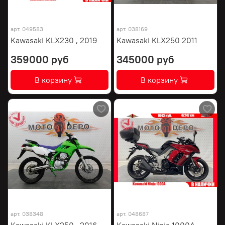
арт.
049583
арт.
038169
Kawasaki KLX230 , 2019
Kawasaki KLX250 2011
359000 руб
345000 руб
В корзину
В корзину
арт.
038348
арт.
048687
Kawasaki KLX250 , 2016
Kawasaki Ninja 1000A ,