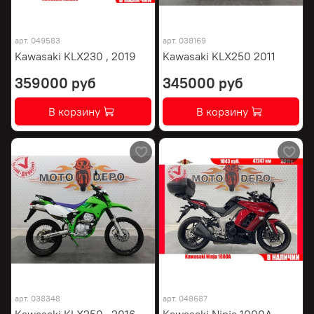
арт.
049583
арт.
038169
Kawasaki KLX230 , 2019
Kawasaki KLX250 2011
359000 руб
345000 руб
В корзину
В корзину
арт.
038348
арт.
048687
Kawasaki KLX250 , 2016
Kawasaki Ninja 1000A ,