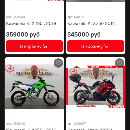
арт.
049583
арт.
038169
Kawasaki KLX230 , 2019
Kawasaki KLX250 2011
359000 руб
345000 руб
В корзину
В корзину
арт.
038348
арт.
048687
Kawasaki KLX250 , 2016
Kawasaki Ninja 1000A ,