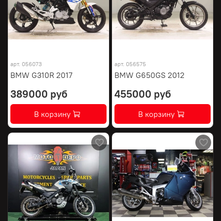
арт.
056073
арт.
056575
BMW G310R 2017
BMW G650GS 2012
389000 руб
455000 руб
В корзину
В корзину