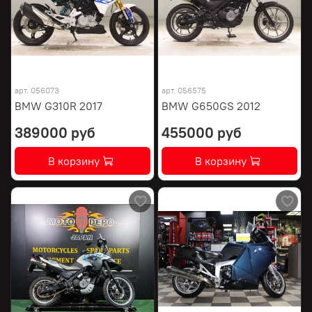
арт.
056073
арт.
056575
BMW G310R 2017
BMW G650GS 2012
389000 руб
455000 руб
В корзину
В корзину