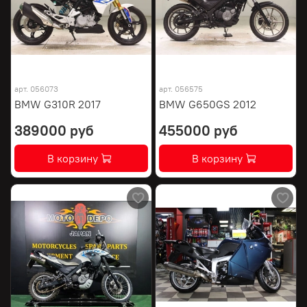
арт.
056073
арт.
056575
BMW G310R 2017
BMW G650GS 2012
389000 руб
455000 руб
В корзину
В корзину