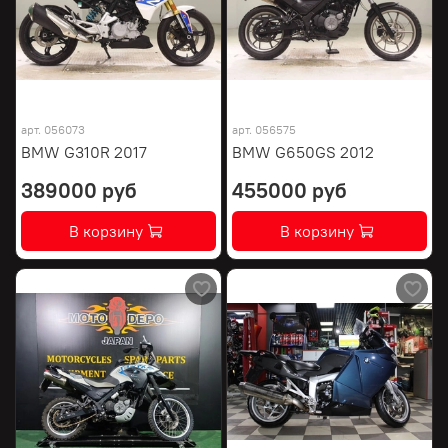
арт.
056073
арт.
056575
BMW G310R 2017
BMW G650GS 2012
389000 руб
455000 руб
В корзину
В корзину