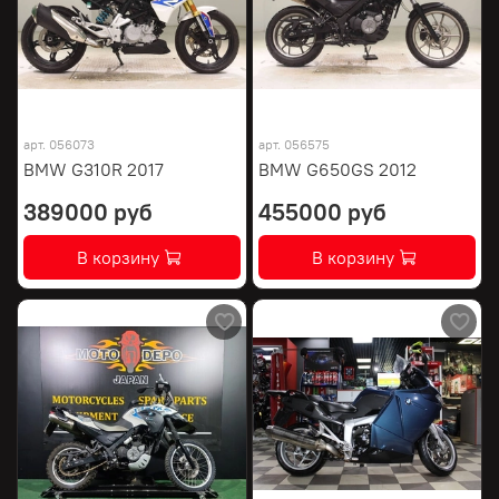
арт.
056073
арт.
056575
BMW G310R 2017
BMW G650GS 2012
389000 руб
455000 руб
В корзину
В корзину