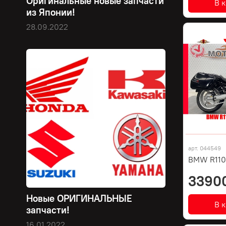
Оригинальные новые запчасти
В 
из Японии!
28.09.2022
арт.
044549
BMW R110
3390
Новые ОРИГИНАЛЬНЫЕ
В 
запчасти!
16.01.2022