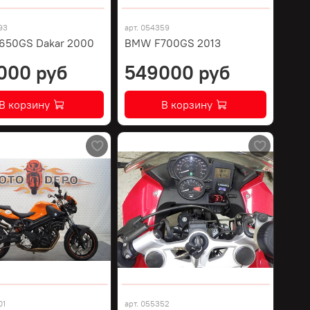
93
арт.
054359
650GS Dakar 2000
BMW F700GS 2013
000 руб
549000 руб
В корзину
В корзину
01
арт.
055352