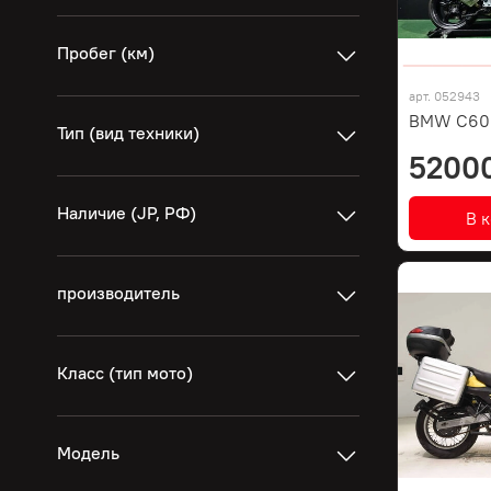
Пробег (км)
арт.
052943
BMW C600
Тип (вид техники)
5200
Наличие (JP, РФ)
В 
производитель
Класс (тип мото)
Модель