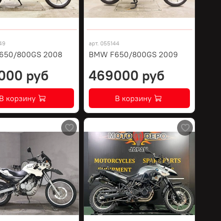
49
арт.
055144
650/800GS 2008
BMW F650/800GS 2009
000 руб
469000 руб
В корзину
В корзину