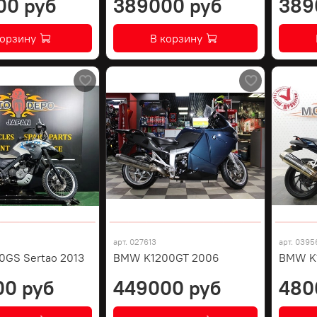
00 руб
389000 руб
389
корзину
В корзину
арт.
027613
арт.
0395
GS Sertao 2013
BMW K1200GT 2006
BMW K1
00 руб
449000 руб
480