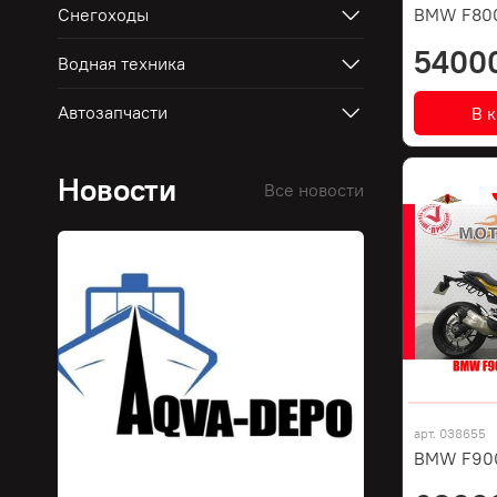
Снегоходы
BMW F80
5400
Водная техника
Автозапчасти
В 
Новости
Все новости
арт.
038655
BMW F900