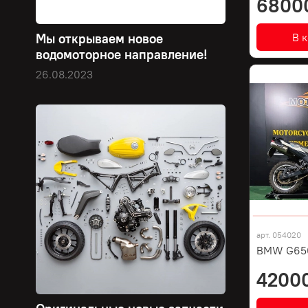
6800
В 
Мы открываем новое
водомоторное направление!
26.08.2023
арт.
054020
BMW G650
4200