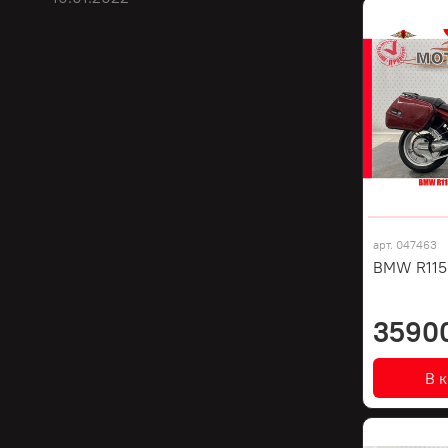
арт.
047463
BMW R1150
3590
В 