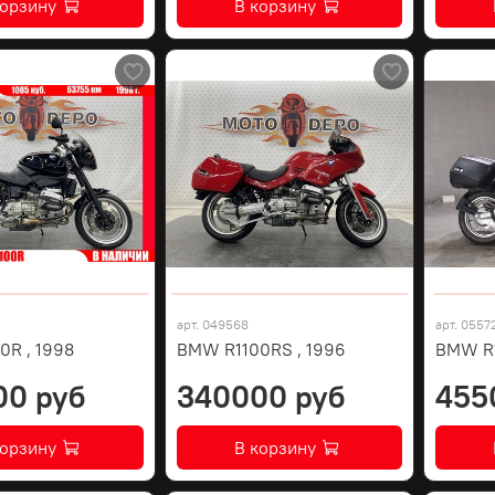
корзину
В корзину
арт.
049568
арт.
0557
0R , 1998
BMW R1100RS , 1996
BMW R
00 руб
340000 руб
455
корзину
В корзину