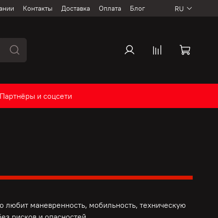
ании
Контакты
Доставка
Оплата
Блог
RU
Партнёры и соцсети
то любит маневренность, мобильность, техническую
ез рисков и опасностей.