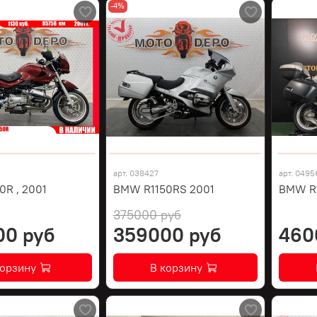
-4%
арт.
038427
арт.
0495
R , 2001
BMW R1150RS 2001
BMW R1
375000 руб
00 руб
359000 руб
460
корзину
В корзину