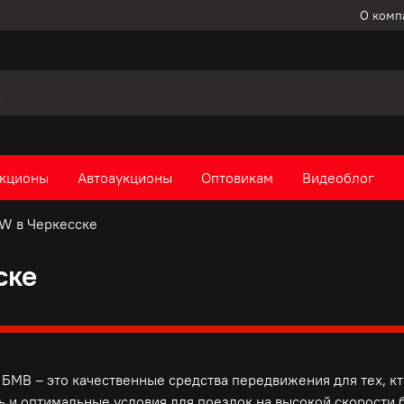
О комп
кционы
Автоаукционы
Оптовикам
Видеоблог
W в Черкесске
ске
БМВ – это качественные средства передвижения для тех, к
ь и оптимальные условия для поездок на высокой скорости б