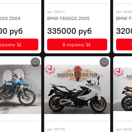
арт.
055121
арт.
0546
0GS 2004
BMW F650GS 2005
BMW F
00 руб
335000 руб
320
корзину
В корзину
арт.
041779
арт.
0429