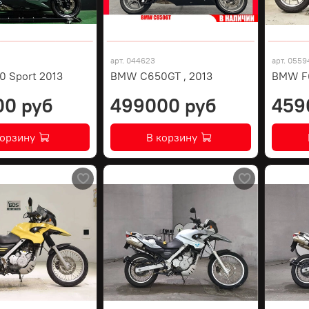
арт.
044623
арт.
0559
 Sport 2013
BMW C650GT , 2013
BMW F
00 руб
499000 руб
459
корзину
В корзину