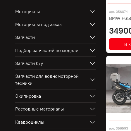
Мотоциклы
арт.
056074
BMW F65
Мотоциклы под заказ
3490
Запчасти
В 
Подбор запчастей по модели
Запчасти б/у
Запчасти для водномоторной
техники
Экипировка
Расходные материалы
Квадроциклы
арт.
056593