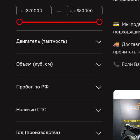
—
от
до
💳 Мы подб
подходящие
Двигатель (тактность)
🚚 Достав
прочитать
з
Объем (куб. см)
📞 Если Ва
Пробег по РФ
Наличие ПТС
Год (производства)