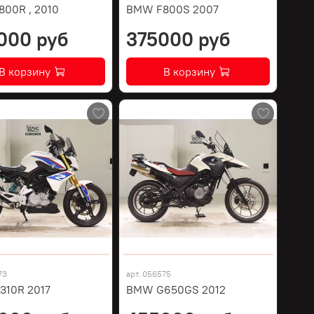
00R , 2010
BMW F800S 2007
000 руб
375000 руб
В корзину
В корзину
73
арт.
056575
10R 2017
BMW G650GS 2012