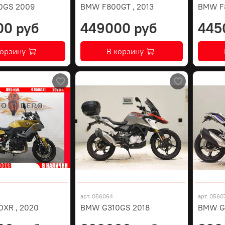
0GS 2009
BMW F800GT , 2013
BMW F8
00 руб
449000 руб
445
корзину
В корзину
арт.
056064
арт.
0560
XR , 2020
BMW G310GS 2018
BMW G3