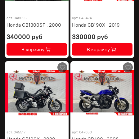
арт.
048695
арт.
045474
Honda CB1300SF , 2000
Honda CB190X , 2019
340000 руб
330000 руб
В корзину
В корзину
арт.
045517
арт.
047053
Honda CB190X , 2020
Honda CB400 , 2008