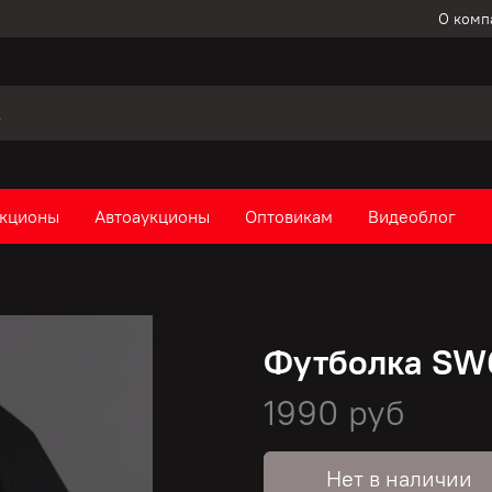
О комп
кционы
Автоаукционы
Оптовикам
Видеоблог
Футболка SW
1990 руб
Нет в наличии