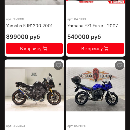
арт.
056081
арт.
047999
Yamaha FJR1300 2001
Yamaha FZ1 Fazer , 2007
399000 руб
540000 руб
В корзину
В корзину
арт.
056063
арт.
052820