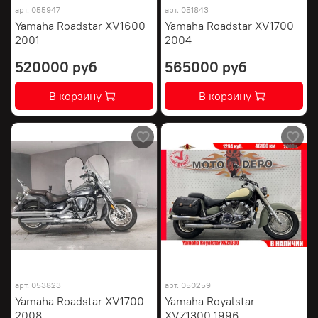
арт.
055947
арт.
051843
Yamaha Roadstar XV1600
Yamaha Roadstar XV1700
2001
2004
520000 руб
565000 руб
В корзину
В корзину
арт.
053823
арт.
050259
Yamaha Roadstar XV1700
Yamaha Royalstar
2008
XVZ1300 1996