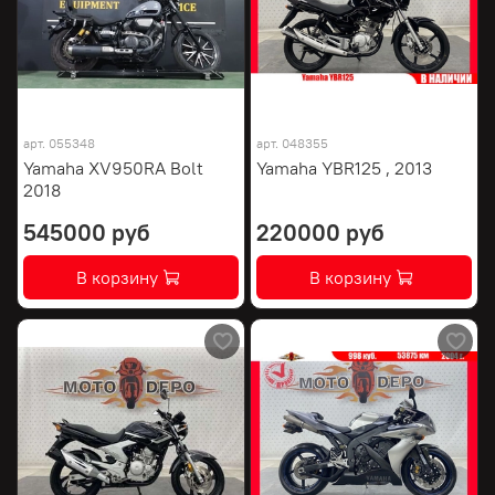
арт.
055348
арт.
048355
Yamaha XV950RA Bolt
Yamaha YBR125 , 2013
2018
545000 руб
220000 руб
В корзину
В корзину