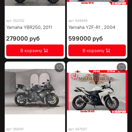
арт.
052102
арт.
048688
Yamaha YBR250, 2011
Yamaha YZF-R1 , 2004
279000 руб
599000 руб
В корзину
В корзину
арт.
056161
арт.
047537