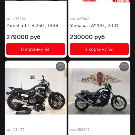
арт.
038292
арт.
047662
Yamaha TT-R 250 , 1998
Yamaha TW200 , 2001
279000 руб
230000 руб
В корзину
В корзину
арт.
054177
арт.
052940