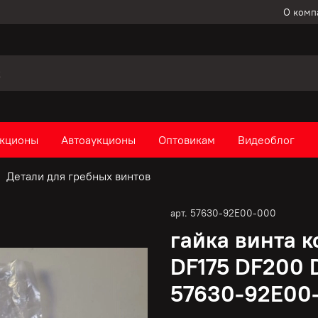
О комп
кционы
Автоаукционы
Оптовикам
Видеоблог
Детали для гребных винтов
арт.
57630-92E00-000
гайка винта к
DF175 DF200 
57630-92E00