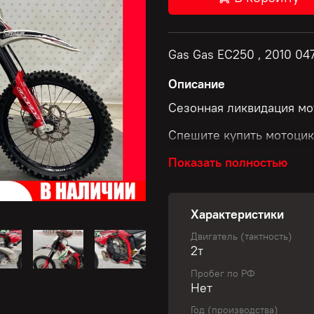
Gas Gas EC250 , 2010 04
Описание
Сезонная ликвидация мо
Спешите купить мотоцик
Показать полностью
Скидки до 50 000 рубле
Характеристики
Размер скидки зависит о
Двигатель (тактность)
2т
✅ Узнай свою уникальну
Пробег по РФ
Нет
Не пропустите шанс обно
Год (производства)