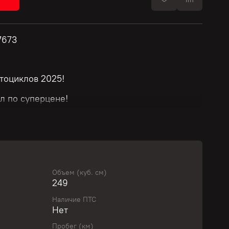
7673
тоциклов 2025!
л по суперцене!
й!
т модели и стоимости мотоцикла.
Объем (куб. см)
249
ю скидку у нашего менеджера!
Наличие ПТС
Нет
вить свой байк с выгодой!
Пробег (км)