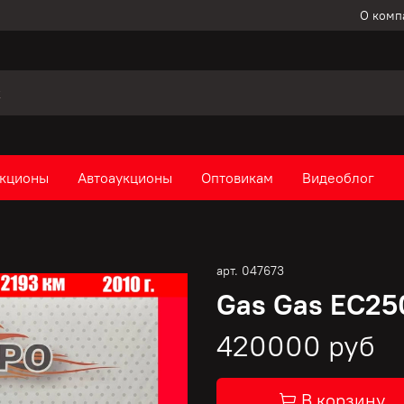
О комп
кционы
Автоаукционы
Оптовикам
Видеоблог
арт.
047673
Gas Gas EC250
420000 руб
В корзину