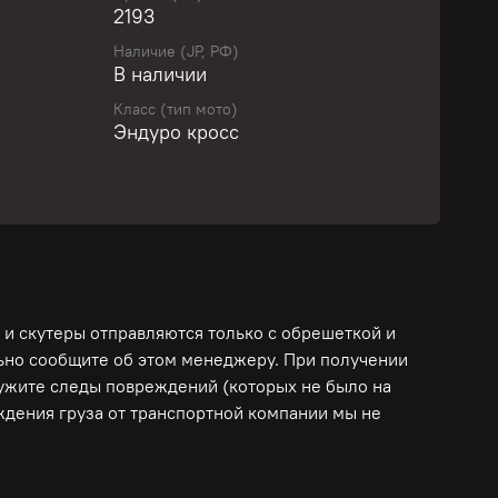
2193
Наличие (JP, РФ)
учите персональное предложение уже сегодня!
В наличии
Класс (тип мото)
Эндуро кросс
дающийся мотоцикл, созданный для тех, кто
ючения на сложных трассах и в условиях
им и прочным шасси, EC250 обеспечивает
 и управляемость, что позволяет уверенно
пятствия на пути.
подходит как для опытных райдеров, так и для
 свой путь в мотоспорте.
 и скутеры отправляются только с обрешеткой и
льно сообщите об этом менеджеру. При получении
ружите следы повреждений (которых не было на
собность двигателя, коробки, сцепления,
еждения груза от транспортной компании мы не
оверен, ПРОШЕЛ ДИАГНОСТИКУ, ЧАСТИЧНОЕ