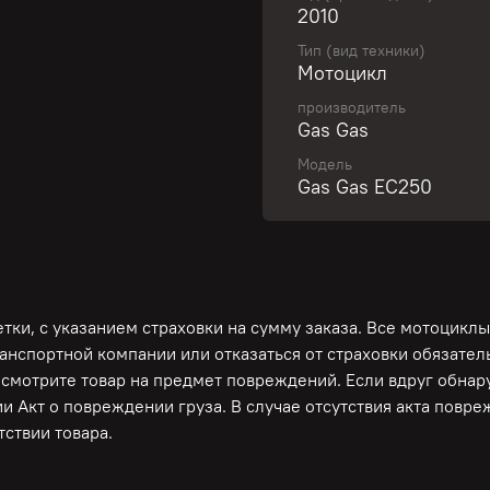
2010
Тип (вид техники)
Свяжитесь с нами и пол
Мотоцикл
производитель
Gas Gas
Gas Gas EC250 — это вы
Модель
ищет адреналин и прикл
Gas Gas EC250
бездорожья. С его легк
отличную маневренность
преодолевать любые пре
Этот мотоцикл идеально 
тех, кто только начинает
ки, с указанием страховки на сумму заказа. Все мотоциклы
ранспортной компании или отказаться от страховки обязате
Без пробега по РФ!
осмотрите товар на предмет повреждений. Если вдруг обна
Гарантирована работоспо
и Акт о повреждении груза. В случае отсутствия акта повр
тормозной системы!
ствии товара.
Только из Японии! Пр