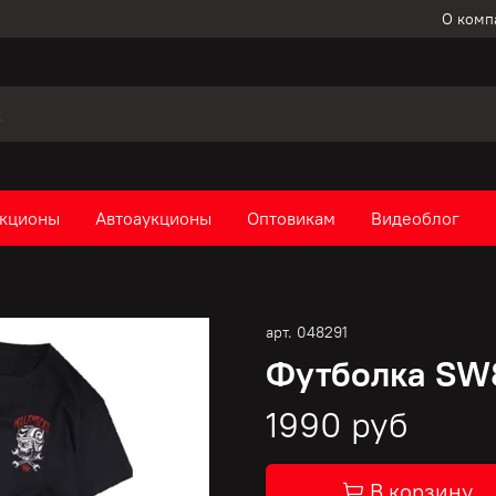
О комп
кционы
Автоаукционы
Оптовикам
Видеоблог
арт.
048291
Футболка SW
1990 руб
В корзину