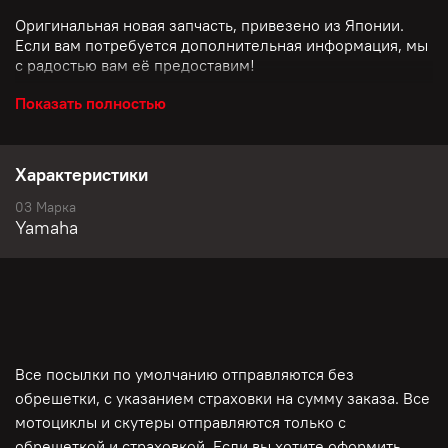
Оригинальная новая запчасть, привезено из Японии.
Если вам потребуется дополнительная информация, мы
с радостью вам её предоставим!
С уважением компания "Мото-Депо"
Показать полностью
Характеристики
03 Марка
Yamaha
Все посылки по умолчанию отправляются без
обрешетки, с указанием страховки на сумму заказа. Все
мотоциклы и скутеры отправляются только с
обрешеткой и страховкой. Если вы хотите оформить