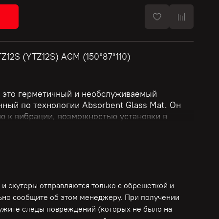
TZ12S (YTZ12S) AGM (150*87*110)
 это герметичный и необслуживаемый
нный по технологии Absorbent Glass Mat. Он
ю к вибрации, возможностью установки в
тствием необходимости в обслуживании. Такие
личенный срок службы, надёжную работу при
повышенную виброустойчивость, что делает их
 мотоциклов.
 и скутеры отправляются только с обрешеткой и
льно сообщите об этом менеджеру. При получении
ружите следы повреждений (которых не было на