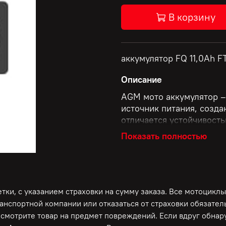
В корзину
аккумулятор FQ 11,0Ah F
Описание
AGM мото аккумулятор –
источник питания, созда
отличается устойчивость
любом положении и отсу
Показать полностью
аккумуляторы имеют уве
низких температурах и 
идеальным выбором для
ки, с указанием страховки на сумму заказа. Все мотоциклы
ранспортной компании или отказаться от страховки обязате
осмотрите товар на предмет повреждений. Если вдруг обна