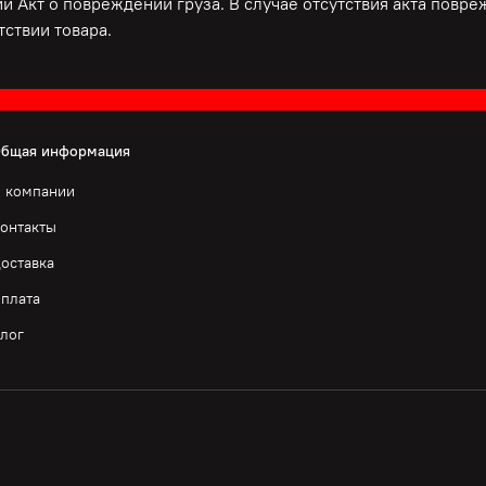
и Акт о повреждении груза. В случае отсутствия акта повр
ствии товара.
бщая информация
 компании
онтакты
оставка
плата
лог