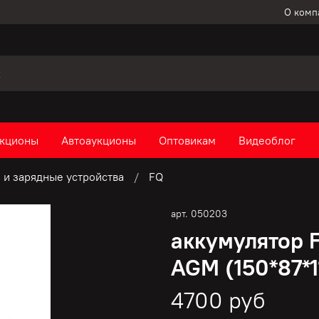
О комп
кционы
Автоаукционы
Оптовикам
Видеоблог
 и зарядные устройства
FQ
арт.
050203
аккумулятор F
AGM (150*87*1
4700 руб