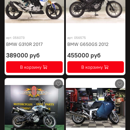
арт.
056073
арт.
056575
BMW G310R 2017
BMW G650GS 2012
389000 руб
455000 руб
В корзину
В корзину