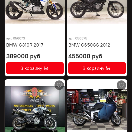
арт.
056073
арт.
056575
BMW G310R 2017
BMW G650GS 2012
389000 руб
455000 руб
В корзину
В корзину