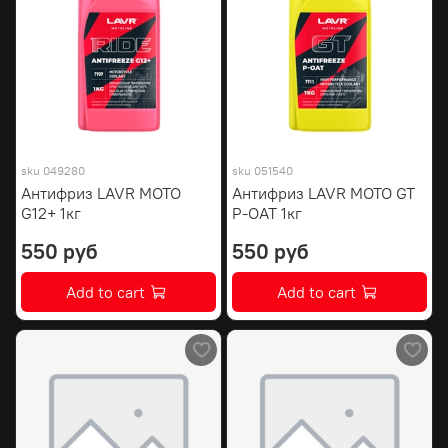
sku
049280
sku
051540
Антифриз LAVR MOTO
Антифриз LAVR MOTO GT
G12+ 1кг
P-OAT 1кг
550 руб
550 руб
Add to cart
Add to cart