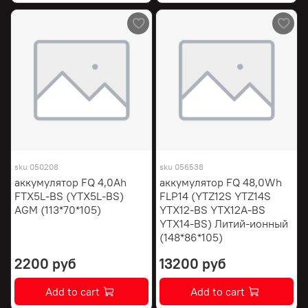
sku
050208
sku
056538
аккумулятор FQ 4,0Ah
аккумулятор FQ 48,0Wh
FTX5L-BS (YTX5L-BS)
FLP14 (YTZ12S YTZ14S
AGM (113*70*105)
YTX12-BS YTX12A-BS
YTX14-BS) Литий-ионный
(148*86*105)
2200 руб
13200 руб
Add to cart
Add to cart