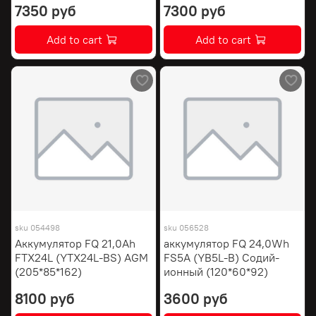
7350 руб
7300 руб
Add to cart
Add to cart
sku
054498
sku
056528
Аккумулятор FQ 21,0Ah
аккумулятор FQ 24,0Wh
FTX24L (YTX24L-BS) AGM
FS5A (YB5L-B) Содий-
(205*85*162)
ионный (120*60*92)
8100 руб
3600 руб