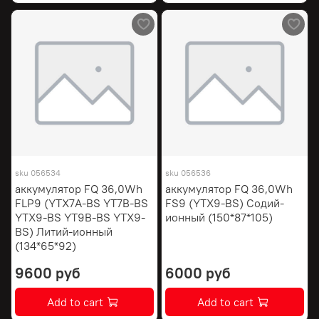
sku
056534
sku
056536
аккумулятор FQ 36,0Wh
аккумулятор FQ 36,0Wh
FLP9 (YTX7A-BS YT7B-BS
FS9 (YTX9-BS) Содий-
YTX9-BS YT9B-BS YTX9-
ионный (150*87*105)
BS) Литий-ионный
(134*65*92)
9600 руб
6000 руб
Add to cart
Add to cart