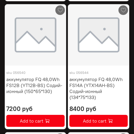
sku
056540
sku
056544
аккумулятор FQ 48,0Wh
аккумулятор FQ 48,0Wh
FS12B (YT12B-BS) Содий-
FS14A (YTX14AH-BS)
ионный (150*65*130)
Содий-ионный
(134*75*133)
7200 руб
8400 руб
Add to cart
Add to cart