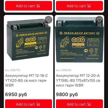
Add to cart
Add to cart
sku
026779
sku
008246
Аккумулятор МТ 12-18-С
Аккумулятор МТ 12-20-А
YTX20-BS св кисл герм
YT19BL-BS 175х87х155 св
WBR
кисл герм WBR
6950 руб
9800 руб
Add to cart
Add to cart