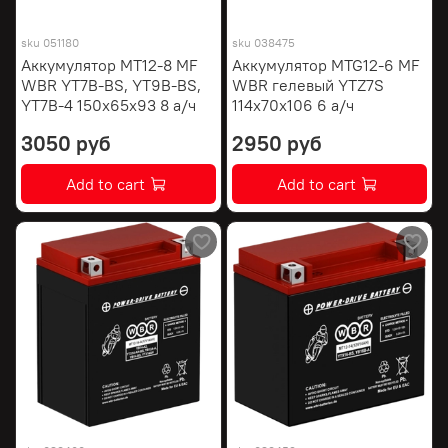
sku
051180
sku
038475
Аккумулятор MT12-8 MF
Аккумулятор MTG12-6 MF
WBR YT7B-BS, YT9B-BS,
WBR гелевый YTZ7S
YT7B-4 150х65х93 8 а/ч
114х70х106 6 а/ч
3050 руб
2950 руб
Add to cart
Add to cart