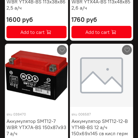
WBR YTX4B-BS 113х38х86
WBR YTX4A-BS 113х48х85
2,5 а/ч
2,6 а/ч
1600 руб
1760 руб
Add to cart
Add to cart
sku
038470
sku
006587
Аккумулятор SMT12-7
Аккумулятор SМТ12-12-В
WBR YTX7A-BS 150х87х93
YT14B-BS 12 а/ч
7 а/ч
150х69х145 св кисл герм