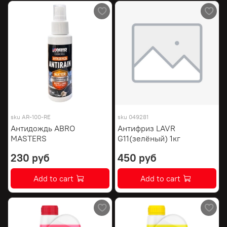
sku
AR-100-RE
sku
049281
Антидождь ABRO
Антифриз LAVR
MASTERS
G11(зелёный) 1кг
230 руб
450 руб
Add to cart
Add to cart