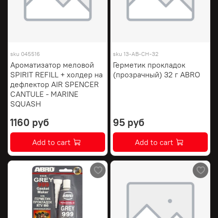
sku
045516
sku
13-AB-CH-32
Ароматизатор меловой
Герметик прокладок
SPIRIT REFILL + холдер на
(прозрачный) 32 г ABRO
дефлектор AIR SPENCER
CANTULE - MARINE
SQUASH
1160 руб
95 руб
Add to cart
Add to cart