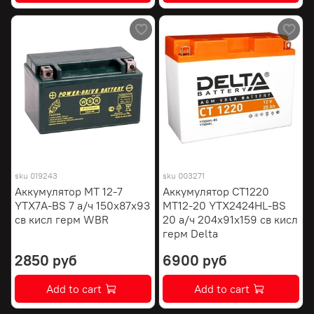
sku
019243
sku
003271
Аккумулятор МТ 12-7
Аккумулятор СТ1220
YTX7A-BS 7 а/ч 150х87х93
МТ12-20 YTX2424HL-BS
св кисл герм WBR
20 а/ч 204х91х159 св кисл
герм Delta
2850 руб
6900 руб
Add to cart
Add to cart