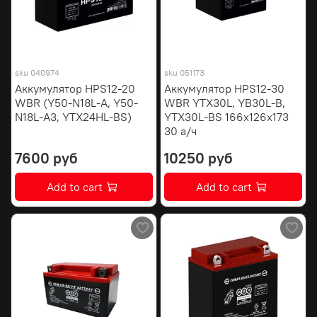
sku
040974
sku
051173
Аккумулятор HPS12-20
Аккумулятор HPS12-30
WBR (Y50-N18L-A, Y50-
WBR YTX30L, YB30L-B,
N18L-A3, YTX24HL-BS)
YTX30L-BS 166х126х173
30 а/ч
7600 руб
10250 руб
Add to cart
Add to cart