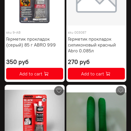
sku
9-AB
sku
003087
Герметик прокладок
Герметик прокладок
(серый) 85 г ABRO 999
силиконовый красный
Abro 0.085л
350 руб
270 руб
Add to cart
Add to cart