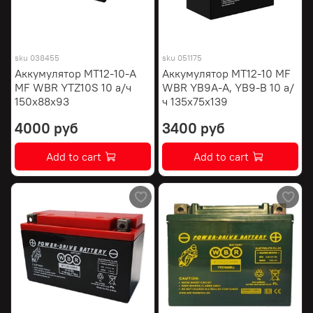
sku
038455
sku
051175
Аккумулятор MT12-10-A
Аккумулятор MT12-10 MF
MF WBR YTZ10S 10 а/ч
WBR YB9A-A, YB9-B 10 а/
150х88х93
ч 135х75х139
4000 руб
3400 руб
Add to cart
Add to cart