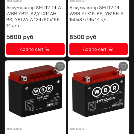
sku
038460
sku
038459
Аккумулятор SMT12-14-A
Аккумулятор SMT12-14
WBR YB14-A2,YTX14AH-
WBR YTX16-BS, YB16B-A
BS, YB12A-А 134х90х166
150х87х145 14 а/ч
14 а/ч
5600 руб
6500 руб
Add to cart
Add to cart
sku
038461
sku
038465