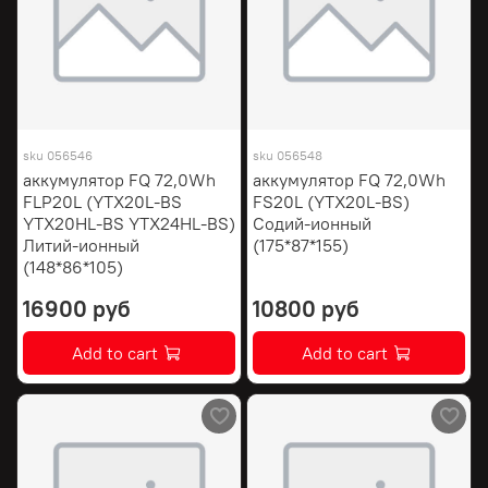
sku
056546
sku
056548
аккумулятор FQ 72,0Wh
аккумулятор FQ 72,0Wh
FLP20L (YTX20L-BS
FS20L (YTX20L-BS)
YTX20HL-BS YTX24HL-BS)
Содий-ионный
Литий-ионный
(175*87*155)
(148*86*105)
16900 руб
10800 руб
Add to cart
Add to cart