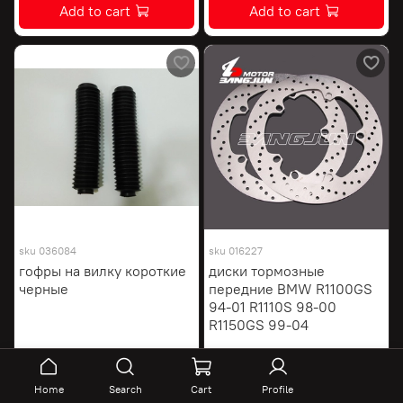
Add to cart
Add to cart
sku
036084
sku
016227
гофры на вилку короткие
диски тормозные
черные
передние BMW R1100GS
94-01 R1110S 98-00
R1150GS 99-04
1300 руб
19000 руб
Home
Search
Cart
Profile
Add to cart
Add to cart