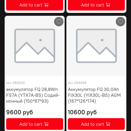
Add to cart
Add to cart
sku
056532
sku
054499
аккумулятор FQ 28,8Wh
Аккумулятор FQ 30,0Ah
FS7A (YTX7A-BS) Содий-
FIX30L (YIX30L-BS) AGM
ионный (150*87*93)
(167*126*174)
9600 руб
10600 руб
Add to cart
Add to cart