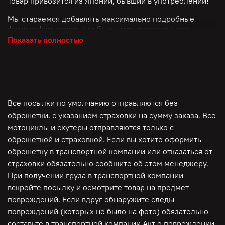
Товар привозится из Японии, бывший в употреблении!
Мы стараемся добавлять максимально подробные
фотографии товара, что бы вы могли оценить его
состояние.
Показать полностью
Пожалуйста, смотрите внимательно фото!
Если вам потребуется дополнительная информация, мы
с радостью вам её предоставим!
Все посылки по умолчанию отправляются без
С уважением компания "Мото-Депо"
обрешетки, с указанием страховки на сумму заказа. Все
мотоциклы и скутеры отправляются только с
обрешеткой и страховкой. Если вы хотите оформить
обрешетку в транспортной компании или отказаться от
страховки обязательно сообщите об этом менеджеру.
При получении груза в транспортной компании
вскройте посылку и осмотрите товар на предмет
повреждений. Если вдруг обнаружите следы
повреждений (которых не было на фото) обязательно
составьте в транспортной компании Акт о повреждении